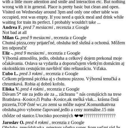
with a little more attention and smile and interaction etc. But nothing
wrong with it in general. Place is pretty basic but clean and open.
Visited on Wednesday around 3pm and only one other table was
occupied, rest was empty. If you need a quick meal and drink while
waiting for train its perfect. I probably wouldn't take ...
Andrea F.
pred 7 mesiacmi
, recenzia z Google
Not bad at all
Milan G.
pred 9 mesiacmi
, recenzia z Google
Chutná pizza,ceny prijateľné, obsluha tiež slušná a ochotná. Môžem
len odporučiť
Elíz -.
pred 9 mesiacmi
, recenzia z Google
Výborná atmosféra, jedlo, obsluha a celkový dojem prekonal moje
očakávania. Oslava sa vydarila a doporučujem všetkým domácim aj
okoloidúcim cestujúcim navštíviť túto reštauráciu. Vďaka.
Ľubo L.
pred 3 rokmi
, recenzia z Google
Celkom príjemná picérka aj s chutnou pizzou. Výborná tenučká a
chrumkavá. Robia aj dobrú kofolu.
Eliska V.
pred 4 rokmi
, recenzia z Google
Dávam 5* nie za jedlo ale za ,, záchranu " nás cestujúcich na trese
Bratislava -Kosice,či Praha -Kosice,ak mešká vlak... krásna čistá
pizzeria,TOP čisté wc,zo zemi sa môžte najesť.Komunikativna
obsluha,pivo vyborne čapované,jedlo a ceny normálne.15 min
chôdze od stanice.Utocisko pocestných ❤️❤️????????????????
Jaroslav O.
pred 4 rokmi
, recenzia z Google
Obsluha, prevádzkarka, priestory všetko super. Som veľmi rád že