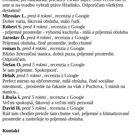
sme si na svadbu vybrali práve Hradisko. Odporúčam všetkými
desiatimi!
Miroslav L.
pred 4 rokmi
, recenzia z Google
Dobre varia, šikovná obsluha, málo ľudí.
Róbert S.
pred 4 rokmi
, recenzia z Google
- príjemné prostredie - výborná kuchyňa - milá a príjemná obsluha
Jaroslav Ď.
pred 4 rokmi
, recenzia z Google
Príjemná obsluha, čisté prostredie, jedlo chutné
roman b.
pred 4 rokmi
, recenzia z Google
Blízko železničná stanica, dobrá pizza, príjemné prostredie.
Odporúčam.
Štefan O.
pred 5 rokmi
, recenzia z Google
Je tam príjemne. Spokojnosť.
HelaK
pred 5 rokmi
, recenzia z Google
Perfect miesto na občerstvenie, milá obsluha, čisté sociálne
miestnosti, , prostredie na čakanie na vlak z Puchova, 5 minút na
stanicu...
Libuša š.
pred 5 rokmi
, recenzia z Google
Veľmi spokojná, šikovný a veľmi milý personál
David H.
pred 5 rokmi
, recenzia z Google
Rád tam chodím pretože tam chutne varí, príjemné a klimatizované
prostredie a zastrešuje to príjemná obsluha.
Kontakt