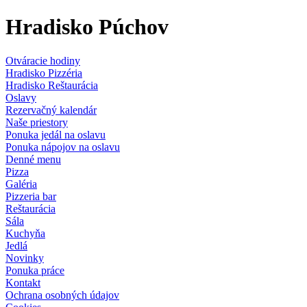
Hradisko Púchov
Otváracie hodiny
Hradisko Pizzéria
Hradisko Reštaurácia
Oslavy
Rezervačný kalendár
Naše priestory
Ponuka jedál na oslavu
Ponuka nápojov na oslavu
Denné menu
Pizza
Galéria
Pizzeria bar
Reštaurácia
Sála
Kuchyňa
Jedlá
Novinky
Ponuka práce
Kontakt
Ochrana osobných údajov