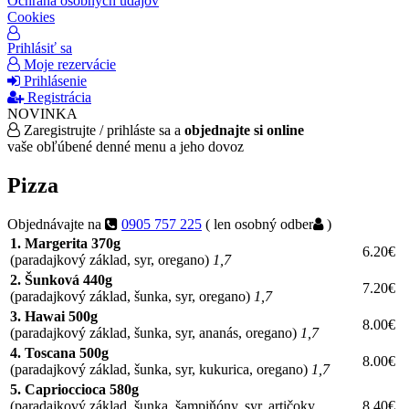
Ochrana osobných údajov
Cookies
Prihlásiť sa
Moje rezervácie
Prihlásenie
Registrácia
NOVINKA
Zaregistrujte / prihláste sa a
objednajte si online
vaše obľúbené denné menu a jeho dovoz
Pizza
Objednávajte na
0905 757 225
( len osobný odber
)
1. Margerita 370g
6.20€
(paradajkový základ, syr, oregano)
1,7
2. Šunková 440g
7.20€
(paradajkový základ, šunka, syr, oregano)
1,7
3. Hawai 500g
8.00€
(paradajkový základ, šunka, syr, ananás, oregano)
1,7
4. Toscana 500g
8.00€
(paradajkový základ, šunka, syr, kukurica, oregano)
1,7
5. Caprioccioca 580g
(paradajkový základ, šunka, šampiňóny, syr, artičoky,
8.40€