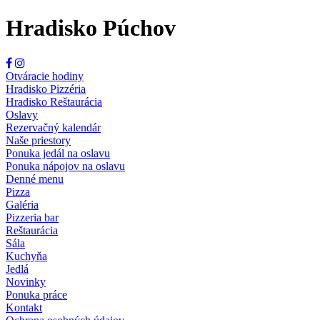
Hradisko Púchov
Otváracie hodiny
Hradisko Pizzéria
Hradisko Reštaurácia
Oslavy
Rezervačný kalendár
Naše priestory
Ponuka jedál na oslavu
Ponuka nápojov na oslavu
Denné menu
Pizza
Galéria
Pizzeria bar
Reštaurácia
Sála
Kuchyňa
Jedlá
Novinky
Ponuka práce
Kontakt