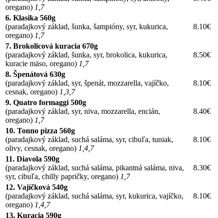
oregano)
1,7
6. Klasika 560g
(paradajkový základ, šunka, šampióny, syr, kukurica,
8.10€
oregano)
1,7
7. Brokolicová kuracia 670g
(paradajkový základ, šunka, syr, brokolica, kukurica,
8.50€
kuracie mäso, oregano)
1,7
8. Špenátová 630g
(paradajkový základ, syr, špenát, mozzarella, vajíčko,
8.10€
cesnak, oregano)
1,3,7
9. Quatro formaggi 500g
(paradajkový základ, syr, niva, mozzarella, encián,
8.40€
oregano)
1,7
10. Tonno pizza 560g
(paradajkový základ, suchá saláma, syr, cibuľa, tuniak,
8.10€
olivy, cesnak, oregano)
1,4,7
11. Diavola 590g
(paradajkový základ, suchá saláma, pikantná saláma, niva,
8.30€
syr, cibuľa, chilly papričky, oregano)
1,7
12. Vajíčková 540g
(paradajkový základ, suchá saláma, syr, kukurica, vajíčko,
8.10€
oregano)
1,4,7
13. Kuracia 590g