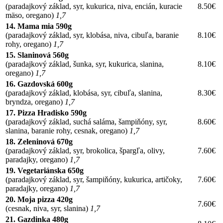
(paradajkový základ, syr, kukurica, niva, encián, kuracie
8.50€
mäso, oregano)
1,7
14. Mama mia 590g
(paradajkový základ, syr, klobása, niva, cibuľa, baranie
8.10€
rohy, oregano)
1,7
15. Slaninová 560g
(paradajkový základ, šunka, syr, kukurica, slanina,
8.10€
oregano)
1,7
16. Gazdovská 600g
(paradajkový základ, klobása, syr, cibuľa, slanina,
8.30€
bryndza, oregano)
1,7
17. Pizza Hradisko 590g
(paradajkový základ, suchá saláma, šampiňóny, syr,
8.60€
slanina, baranie rohy, cesnak, oregano)
1,7
18. Zeleninová 670g
(paradajkový základ, syr, brokolica, špargľa, olivy,
7.60€
paradajky, oregano)
1,7
19. Vegetariánska 650g
(paradajkový základ, syr, šampiňóny, kukurica, artičoky,
7.60€
paradajky, oregano)
1,7
20. Moja pizza 420g
7.60€
(cesnak, niva, syr, slanina)
1,7
21. Gazdinka 480g