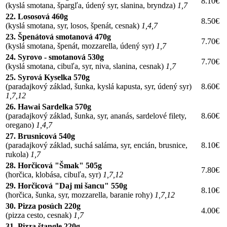
8.10€
(kyslá smotana, špargľa, údený syr, slanina, bryndza)
1,7
22. Lososová 460g
8.50€
(kyslá smotana, syr, losos, špenát, cesnak)
1,4,7
23. Špenátová smotanová 470g
7.70€
(kyslá smotana, špenát, mozzarella, údený syr)
1,7
24. Syrovo - smotanová 530g
7.70€
(kyslá smotana, cibuľa, syr, niva, slanina, cesnak)
1,7
25. Syrová Kyselka 570g
(paradajkový základ, šunka, kyslá kapusta, syr, údený syr)
8.60€
1,7,12
26. Hawai Sardelka 570g
(paradajkový základ, šunka, syr, ananás, sardelové filety,
8.60€
oregano)
1,4,7
27. Brusnicová 540g
(paradajkový základ, suchá saláma, syr, encián, brusnice,
8.10€
rukola)
1,7
28. Horčicová "Šmak" 505g
7.80€
(horčica, klobása, cibuľa, syr)
1,7,12
29. Horčicová "Daj mi šancu" 550g
8.10€
(horčica, šunka, syr, mozzarella, baranie rohy)
1,7,12
30. Pizza posúch 220g
4.00€
(pizza cesto, cesnak)
1,7
31. Pizza štangle 220g